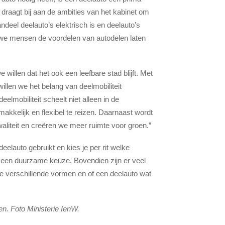
t draagt bij aan de ambities van het kabinet om
andeel deelauto’s elektrisch is en deelauto’s
 we mensen de voordelen van autodelen laten
illen dat het ook een leefbare stad blijft. Met
llen we het belang van deelmobiliteit
elmobiliteit scheelt niet alleen in de
kkelijk en flexibel te reizen. Daarnaast wordt
liteit en creëren we meer ruimte voor groen.”
deelauto gebruikt en kies je per rit welke
s een duurzame keuze. Bovendien zijn er veel
e verschillende vormen en of een deelauto wat
n. Foto Ministerie IenW.