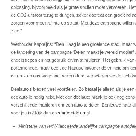
oplossing, bijvoorbeeld als je grote spullen moet vervoeren. He
de CO
2
-uitstoot terug te dringen, zeker doordat een groeiend a
zorgen voor meer ruimte op straat. Met deze campagne willen
zien.”
Wethouder Kapteijns: “Den Haag is een groeiende stad, maar we w
de lancering van de campagne ‘Delen maakt je wereld mooier’ wi
onderstrepen en het gebruik ervan stimuleren. Het gebruik van de
portemonnee, maar geeft de Haagse inwoner de vrijheid om gema
de druk op ons wegennet verminderd, verbeteren we de luchtkwa
Deelauto’s bieden veel voordelen. Zo betaal je alleen als je een 
deelauto je nodig hebt. Met een deelauto maak je ook nog een
verschillende manieren om een auto te delen. Benieuwd naar di
voor jou is? Kijk dan op
startmetdelen.nl
.
Ministerie van IenW lanceerde landelijke campagne autodele