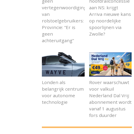
geen
hoofdrailconcessie
vertegenwoordiging
aan NS: krijgt
van
Arriva nieuwe kans
rolstoelgebruikers:
op noordelijke
Provincie: “Er is
spoorlijnen via
geen
Zwolle?
achteruitgang”
Londen als
Rover waarschuwt
belangrijk centrum
voor valkuil
voor autonome
Nederland Dal Vrij:
technologie
abonnement wordt
vanaf 1 augustus
fors duurder