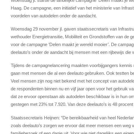
Woensdag jl. startte de landelijke campagne ‘Delen maakt je wer
Haag. De campagne, een initiatief van het ministerie van Infras
voordelen van autodelen onder de aandacht.
Woensdag 29 november jl. gaven staatssecretaris van Infrastru
wethouder Energietransitie, Mobiliteit en Grondstoffen van de 
voor de campagne ‘Delen maakt je wereld mooier’. De campagn
deelauto’s onder de aandacht bij mensen met een rijbewijs die 
Tijdens de campagnelancering maakten voorbijgangers kennis m
gaan met mensen die al een deelauto gebruiken. Ook testten b
Veel mensen
zijn nog niet bekend
met het concept van autodel
de respondenten binnen nu en vijf jaar open voor het gebruik
dat ze ervoor openstaan als autodelen beschikbaar is in hun om
gestegen
met 23% tot 7.920. Van deze deelauto’s is 48 procent 
Staatssecretaris Heijnen: “De bereikbaarheid van heel Nederla
zoals deelauto’s zorgen we ervoor dat meer mensen een weg vi
familiebezoek of een dagje uit. Voor wie niet dagelijks een eige