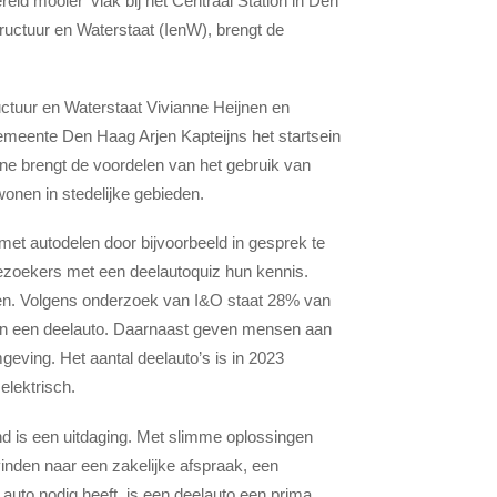
eld mooier’ vlak bij het Centraal Station in Den
tructuur en Waterstaat (IenW), brengt de
ctuur en Waterstaat Vivianne Heijnen en
gemeente Den Haag Arjen Kapteijns het startsein
e brengt de voordelen van het gebruik van
wonen in stedelijke gebieden.
et autodelen door bijvoorbeeld in gesprek te
ezoekers met een deelautoquiz hun kennis.
en. Volgens
onderzoek van I&O
staat 28% van
 van een deelauto. Daarnaast geven mensen aan
geving. Het aantal deelauto’s is in 2023
elektrisch.
nd is een uitdaging. Met slimme oplossingen
nden naar een zakelijke afspraak, een
n auto nodig heeft, is een deelauto een prima