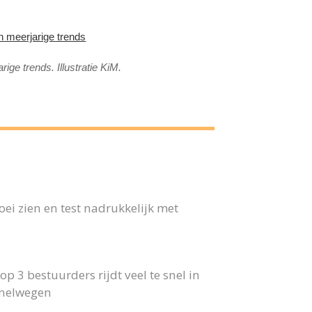
n meerjarige trends
ige trends. Illustratie KiM.
ei zien en test nadrukkelijk met
p 3 bestuurders rijdt veel te snel in
snelwegen