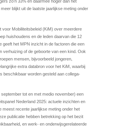
igers zo’n 33% en daarmee hoger dan het
meer blijkt uit de laatste jaarlijkse meting onder
t voor Mobiliteitsbeleid (KiM) over meerdere
oep huishoudens en de leden daarvan die 12
 geeft het MPN inzicht in de factoren die een
een verhuizing of de geboorte van een kind. Ook
e groepen mensen, bijvoorbeeld jongeren,
ngrijke extra databron voor het KiM, waarbij
ls beschikbaar worden gesteld aan collega-
dio september tot en met medio november) een
iteitspanel Nederland 2025: actuele inzichten en
e meest recente jaarlijkse meting onder het
eze publicatie hebben betrekking op het bezit
reikbaarheid, en werk- en onderwijsgerelateerde