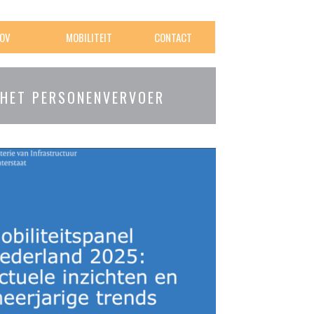
OV
MOBILITEIT
CONTACT
 HET PERSONENVERVOER