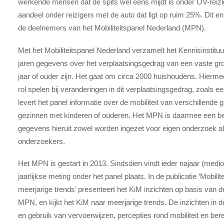
werkende mensen dat de spits wel eens mijdt is onder OV-reiz
aandeel onder reizigers met de auto dat ligt op ruim 25%. Dit en 
de deelnemers van het Mobiliteitspanel Nederland (MPN).
Met het Mobiliteitspanel Nederland verzamelt het Kennisinstituu
jaren gegevens over het verplaatsingsgedrag van een vaste gr
jaar of ouder zijn. Het gaat om circa 2000 huishoudens. Hiermee
rol spelen bij veranderingen in dit verplaatsingsgedrag, zoals 
levert het panel informatie over de mobiliteit van verschillend
gezinnen met kinderen of ouderen. Het MPN is daarmee een bela
gegevens hieruit zowel worden ingezet voor eigen onderzoek a
onderzoekers.
Het MPN is gestart in 2013. Sindsdien vindt ieder najaar (me
jaarlijkse meting onder het panel plaats. In de publicatie ‘Mobil
meerjarige trends’ presenteert het KiM inzichten op basis van d
MPN, en kijkt het KiM naar meerjarige trends. De inzichten in d
en gebruik van vervoerwijzen, percepties rond mobiliteit en be