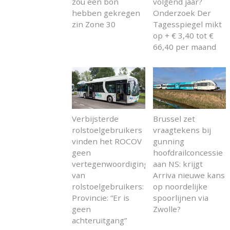
zou een bon
volgend jaar?
hebben gekregen
Onderzoek Der
zin Zone 30
Tagesspiegel mikt
op + € 3,40 tot €
66,40 per maand
Verbijsterde
Brussel zet
rolstoelgebruikers
vraagtekens bij
vinden het ROCOV
gunning
geen
hoofdrailconcessie
vertegenwoordiging
aan NS: krijgt
van
Arriva nieuwe kans
rolstoelgebruikers:
op noordelijke
Provincie: “Er is
spoorlijnen via
geen
Zwolle?
achteruitgang”