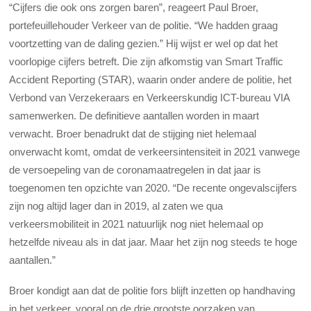
“Cijfers die ook ons zorgen baren”, reageert Paul Broer,
portefeuillehouder Verkeer van de politie. “We hadden graag
voortzetting van de daling gezien.” Hij wijst er wel op dat het
voorlopige cijfers betreft. Die zijn afkomstig van Smart Traffic
Accident Reporting (STAR), waarin onder andere de politie, het
Verbond van Verzekeraars en Verkeerskundig ICT-bureau VIA
samenwerken. De definitieve aantallen worden in maart
verwacht. Broer benadrukt dat de stijging niet helemaal
onverwacht komt, omdat de verkeersintensiteit in 2021 vanwege
de versoepeling van de coronamaatregelen in dat jaar is
toegenomen ten opzichte van 2020. “De recente ongevalscijfers
zijn nog altijd lager dan in 2019, al zaten we qua
verkeersmobiliteit in 2021 natuurlijk nog niet helemaal op
hetzelfde niveau als in dat jaar. Maar het zijn nog steeds te hoge
aantallen.”
Broer kondigt aan dat de politie fors blijft inzetten op handhaving
in het verkeer, vooral op de drie grootste oorzaken van