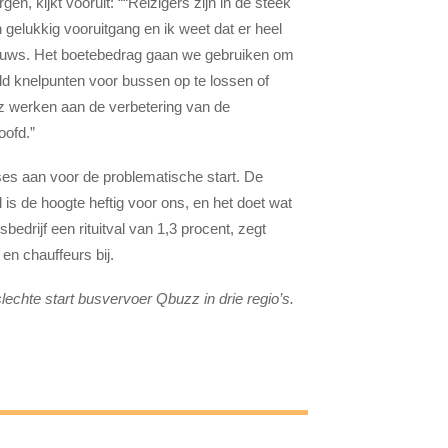
n, kijkt vooruit: ““Reizigers zijn in de steek
gelukkig vooruitgang en ik weet dat er heel
 nieuws. Het boetebedrag gaan we gebruiken om
eld knelpunten voor bussen op te lossen of
zz werken aan de verbetering van de
oofd.”
ses aan voor de problematische start. De
is de hoogte heftig voor ons, en het doet wat
drijf een rituitval van 1,3 procent, zegt
n chauffeurs bij.
lechte start busvervoer Qbuzz in drie regio’s.