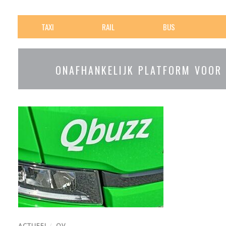
TAXI
RAIL
BUS
ONAFHANKELIJK PLATFORM VOOR
ACTUEEL
/
OV