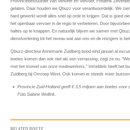
Provinciebestuurder van Verkeer en Vervoer, Frederik Zevenberge
gelaten. Daar houden we Qbuzz voor verantwoordelijk. We zien 
hard gewerkt wordt alles snel op orde te krijgen. Dat is goed
het openbaar vervoer in de regio te verbeteren. Door bijvoorbe
haltes op te knappen. En natuurlijk blijven we samen met Qbu
dienstverlening tot het niveau wat aan ons en de reizigers is bel
Qbuzz-directeur Annemarie Zuidberg bood eind januari al excu
boetes komen dan ook niet als een verrassing, zegt ze nu. “Wel 
met het moreel van onze medewerkers.” Inmiddels heeft het busbe
Zuidberg bij Omroep West. Ook komen er steeds meer bussen e
Provincie Zuid-Holland geeft € 3,5 miljoen aan boetes voor s
Foto Sabine Wellink.
RELATED POSTS