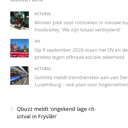
ACTUEEL
/
Minder plek voor rolstoelen in nieuwe 
Foodvalley: ‘We zijn totaal verbijsterd’
OV
/
Op 9 september 2026 staan het OV en de r
protest tegen afbraak sociale zekerheid
ACTUEEL
/
GoVolta meldt treindiensten aan van De
Luxemburg – ook plan voor hogesnelheid
‹
Qbuzz meldt ‘ongekend lage rit-
uitval in Fryslân’