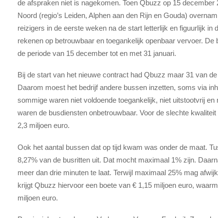
de afspraken niet is nagekomen. Toen Qbuzz op 15 december 2
Noord (regio’s Leiden, Alphen aan den Rijn en Gouda) overnam
reizigers in de eerste weken na de start letterlijk en figuurlijk i
rekenen op betrouwbaar en toegankelijk openbaar vervoer. De bo
de periode van 15 december tot en met 31 januari.
Bij de start van het nieuwe contract had Qbuzz maar 31 van 
Daarom moest het bedrijf andere bussen inzetten, soms via i
sommige waren niet voldoende toegankelijk, niet uitstootvrij en
waren de busdiensten onbetrouwbaar. Voor de slechte kwaliteit
2,3 miljoen euro.
Ook het aantal bussen dat op tijd kwam was onder de maat. Tu
8,27% van de busritten uit. Dat mocht maximaal 1% zijn. Daarn
meer dan drie minuten te laat. Terwijl maximaal 25% mag afwij
krijgt Qbuzz hiervoor een boete van € 1,15 miljoen euro, waarme
miljoen euro.