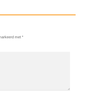
emarkeerd met
*