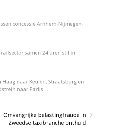
bussen concessie Arnhem-Nijmegen-
ailsector samen 24 uren stil in
n Haag naar Keulen, Straatsburg en
strein naar Parijs
›
Omvangrijke belastingfraude in
Zweedse taxibranche onthuld