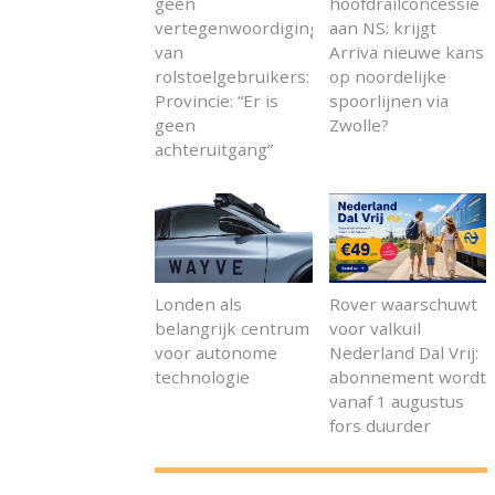
geen
hoofdrailconcessie
vertegenwoordiging
aan NS: krijgt
van
Arriva nieuwe kans
rolstoelgebruikers:
op noordelijke
Provincie: “Er is
spoorlijnen via
geen
Zwolle?
achteruitgang”
Londen als
Rover waarschuwt
belangrijk centrum
voor valkuil
voor autonome
Nederland Dal Vrij:
technologie
abonnement wordt
vanaf 1 augustus
fors duurder