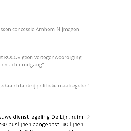
bussen concessie Arnhem-Nijmegen-
 het ROCOV geen vertegenwoordiging
 geen achteruitgang”
gedaald dankzij politieke maatregelen’
›
euwe dienstregeling De Lijn: ruim
230 buslijnen aangepast, 40 lijnen