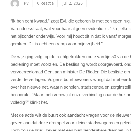
PV
0 Reactie
juli 2, 2026
“Ik ben echt kwaad.” zegt Evi, die geboren is met een open rug
Varendriesstraat, wat voor haar al geen evidentie is. “Ik rij el
het bijzonder onderwijs. Voor mij houdt dit in dat ik vanaf morg
geraken. Dit is echt een ramp voor mijn vrijheid.”
De wijziging volgt op de rechtgetrokken route van lijn 50 via d
bediening moet voorzien. De beslissing wordt doorgevoerd, on
vervoerregioraad Gent aan minister De Ridder. Die besliste o
verder te verlagen. Volgens buurtbewoners wringt dat met eer
over het nieuwe net, waarin scholen, stadscentra en zorginstel
benadrukt. “Maar toch verdwijnt onze verbinding naar de huisar
volledig?” klinkt het.
Met de actie wilt de buurt ook aandacht vragen voor de nieuw
geven aan dat deze drempel voor kleine stadswagens en gelede
Toch zou de brug, zeker met een busvriendelijkere drempel, in t