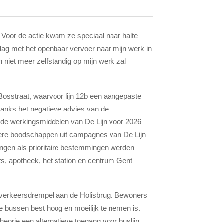
. Voor de actie kwam ze speciaal naar halte
ke dag met het openbaar vervoer naar mijn werk in
en niet meer zelfstandig op mijn werk zal
e Bosstraat, waarvoor lijn 12b een aangepaste
danks het negatieve advies van de
m de werkingsmiddelen van De Lijn voor 2026
dere boodschappen uit campagnes van De Lijn
lingen als prioritaire bestemmingen werden
ts, apotheek, het station en centrum Gent
e verkeersdrempel aan de Holisbrug. Bewoners
 bussen best hoog en moeilijk te nemen is.
heorie een alternatieve toegang voor buslijn