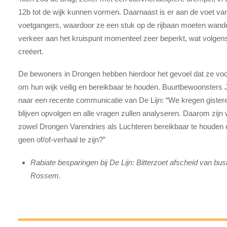
12b tot de wijk kunnen vormen. Daarnaast is er aan de voet va
voetgangers, waardoor ze een stuk op de rijbaan moeten wande
verkeer aan het kruispunt momenteel zeer beperkt, wat volgens 
creëert.
De bewoners in Drongen hebben hierdoor het gevoel dat ze voo
om hun wijk veilig en bereikbaar te houden. Buurtbewoonsters
naar een recente communicatie van De Lijn: “We kregen gistere
blijven opvolgen en alle vragen zullen analyseren. Daarom zijn 
zowel Drongen Varendries als Luchteren bereikbaar te houden en
geen of/of-verhaal te zijn?”
Rabiate besparingen bij De Lijn: Bitterzoet afscheid van bu
Rossem.