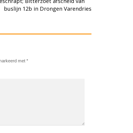
eschrapt; Bitterzoet afscheid van
buslijn 12b in Drongen Varendries
emarkeerd met
*