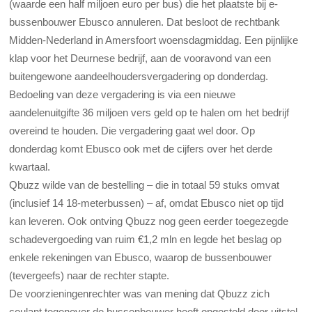
(waarde een half miljoen euro per bus) die het plaatste bij e-
bussenbouwer Ebusco annuleren. Dat besloot de rechtbank
Midden-Nederland in Amersfoort woensdagmiddag. Een pijnlijke
klap voor het Deurnese bedrijf, aan de vooravond van een
buitengewone aandeelhoudersvergadering op donderdag.
Bedoeling van deze vergadering is via een nieuwe
aandelenuitgifte 36 miljoen vers geld op te halen om het bedrijf
overeind te houden. Die vergadering gaat wel door. Op
donderdag komt Ebusco ook met de cijfers over het derde
kwartaal.
Qbuzz wilde van de bestelling – die in totaal 59 stuks omvat
(inclusief 14 18-meterbussen) – af, omdat Ebusco niet op tijd
kan leveren. Ook ontving Qbuzz nog geen eerder toegezegde
schadevergoeding van ruim €1,2 mln en legde het beslag op
enkele rekeningen van Ebusco, waarop de bussenbouwer
(tevergeefs) naar de rechter stapte.
De voorzieningenrechter was van mening dat Qbuzz zich
coulant tegenover de bussenbouwer heeft opgesteld door uitstel