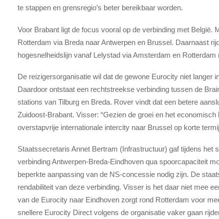
te stappen en grensregio’s beter bereikbaar worden.
Voor Brabant ligt de focus vooral op de verbinding met België. 
Rotterdam via Breda naar Antwerpen en Brussel. Daarnaast rijdt
hogesnelheidslijn vanaf Lelystad via Amsterdam en Rotterdam na
De reizigersorganisatie wil dat de gewone Eurocity niet langer 
Daardoor ontstaat een rechtstreekse verbinding tussen de Brai
stations van Tilburg en Breda. Rover vindt dat een betere aansl
Zuidoost-Brabant. Visser: “Gezien de groei en het economisch
overstapvrije internationale intercity naar Brussel op korte termi
Staatssecretaris Annet Bertram (Infrastructuur) gaf tijdens he
verbinding Antwerpen-Breda-Eindhoven qua spoorcapaciteit mog
beperkte aanpassing van de NS-concessie nodig zijn. De staats
rendabiliteit van deze verbinding. Visser is het daar niet mee e
van de Eurocity naar Eindhoven zorgt rond Rotterdam voor mee
snellere Eurocity Direct volgens de organisatie vaker gaan rijd