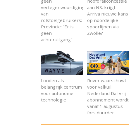
geen
hoofdrailconcessie
vertegenwoordiging
aan NS: krijgt
van
Arriva nieuwe kans
rolstoelgebruikers:
op noordelijke
Provincie: “Er is
spoorlijnen via
geen
Zwolle?
achteruitgang”
Londen als
Rover waarschuwt
belangrijk centrum
voor valkuil
voor autonome
Nederland Dal Vrij:
technologie
abonnement wordt
vanaf 1 augustus
fors duurder