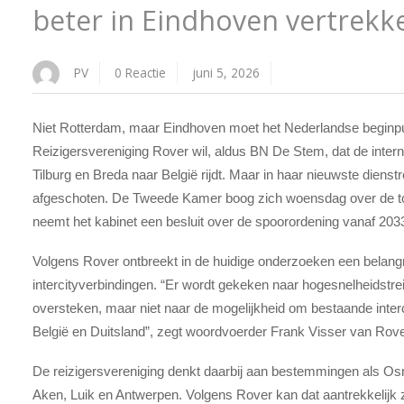
beter in Eindhoven vertrekk
PV
0 Reactie
juni 5, 2026
Niet Rotterdam, maar Eindhoven moet het Nederlandse beginpu
Reizigersvereniging Rover wil, aldus BN De Stem, dat de intern
Tilburg en Breda naar België rijdt. Maar in haar nieuwste dienst
afgeschoten. De Tweede Kamer boog zich woensdag over de to
neemt het kabinet een besluit over de spoorordening vanaf 203
Volgens Rover ontbreekt in de huidige onderzoeken een belangri
intercityverbindingen. “Er wordt gekeken naar hogesnelheidstre
oversteken, maar niet naar de mogelijkheid om bestaande intercit
België en Duitsland”, zegt woordvoerder Frank Visser van Rove
De reizigersvereniging denkt daarbij aan bestemmingen als Os
Aken, Luik en Antwerpen. Volgens Rover kan dat aantrekkelijk 