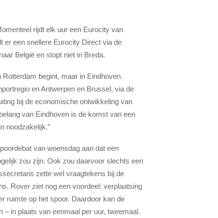
Momenteel rijdt elk uur een Eurocity van
 er een snellere Eurocity Direct via de
ar België en stopt niet in Breda.
in Rotterdam begint, maar in Eindhoven.
nportregio en Antwerpen en Brussel, via de
uiting bij de economische ontwikkeling van
 belang van Eindhoven is de komst van een
jn noodzakelijk.”
t spoordebat van woensdag aan dat een
elijk zou zijn. Ook zou daarvoor slechts een
secretaris zette wel vraagtekens bij de
ens. Rover ziet nog een voordeel: verplaatsing
r ruimte op het spoor. Daardoor kan de
en – in plaats van eenmaal per uur, tweemaal.