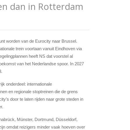
en dan in Rotterdam
nt worden van de Eurocity naar Brussel.
ationale trein voortaan vanuit Eindhoven via
regelingplannen heeft NS dat voorstel al
ekomst van het Nederlandse spoor. In 2027
3.
jk onderdeel: internationale
inen en regionale stoptreinen die de grens
y’s door te laten rijden naar grote steden in
r.
nabrück, Münster, Dortmund, Düsseldorf,
zijn omdat reizigers minder vaak hoeven over