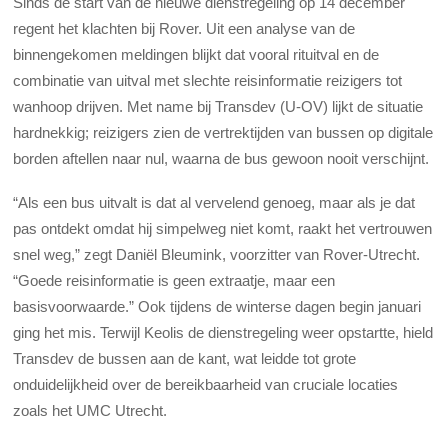
Sinds de start van de nieuwe dienstregeling op 14 december
regent het klachten bij Rover. Uit een analyse van de
binnengekomen meldingen blijkt dat vooral rituitval en de
combinatie van uitval met slechte reisinformatie reizigers tot
wanhoop drijven. Met name bij Transdev (U-OV) lijkt de situatie
hardnekkig; reizigers zien de vertrektijden van bussen op digitale
borden aftellen naar nul, waarna de bus gewoon nooit verschijnt.
“Als een bus uitvalt is dat al vervelend genoeg, maar als je dat
pas ontdekt omdat hij simpelweg niet komt, raakt het vertrouwen
snel weg,” zegt Daniël Bleumink, voorzitter van Rover-Utrecht.
“Goede reisinformatie is geen extraatje, maar een
basisvoorwaarde.” Ook tijdens de winterse dagen begin januari
ging het mis. Terwijl Keolis de dienstregeling weer opstartte, hield
Transdev de bussen aan de kant, wat leidde tot grote
onduidelijkheid over de bereikbaarheid van cruciale locaties
zoals het UMC Utrecht.