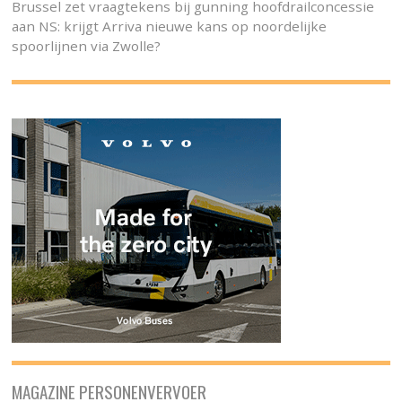
Brussel zet vraagtekens bij gunning hoofdrailconcessie
aan NS: krijgt Arriva nieuwe kans op noordelijke
spoorlijnen via Zwolle?
MAGAZINE PERSONENVERVOER