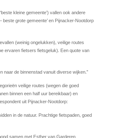
‘beste kleine gemeente’) vallen ook andere
e – beste grote gemeente’ en Pijnacker-Nootdorp
allen (weinig ongelukken), veilige routes
oe ervaren fietsers fietsgeluk). Een quote van
den naar de binnenstad vanuit diverse wijken.”
gorieën veilige routes (wegen die goed
anen binnen een half uur bereikbaar) en
 respondent uit Pijnacker-Nootdorp:
idden in de natuur. Prachtige fietspaden, goed
rsbond samen met Esther van Garderen