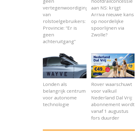
geen
hoofdrailconcessie
vertegenwoordiging
aan NS: krijgt
van
Arriva nieuwe kans
rolstoelgebruikers:
op noordelijke
Provincie: “Er is
spoorlijnen via
geen
Zwolle?
achteruitgang”
Londen als
Rover waarschuwt
belangrijk centrum
voor valkuil
voor autonome
Nederland Dal Vrij:
technologie
abonnement wordt
vanaf 1 augustus
fors duurder