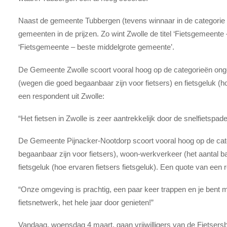
Naast de gemeente Tubbergen (tevens winnaar in de categorie 
gemeenten in de prijzen. Zo wint Zwolle de titel ‘Fietsgemeent
‘Fietsgemeente – beste middelgrote gemeente’.
De Gemeente Zwolle scoort vooral hoog op de categorieën ongev
(wegen die goed begaanbaar zijn voor fietsers) en fietsgeluk (h
een respondent uit Zwolle:
“Het fietsen in Zwolle is zeer aantrekkelijk door de snelfietspa
De Gemeente Pijnacker-Nootdorp scoort vooral hoog op de cate
begaanbaar zijn voor fietsers), woon-werkverkeer (het aantal b
fietsgeluk (hoe ervaren fietsers fietsgeluk). Een quote van een
“Onze omgeving is prachtig, een paar keer trappen en je bent m
fietsnetwerk, het hele jaar door genieten!”
Vandaag, woensdag 4 maart, gaan vrijwilligers van de Fietse