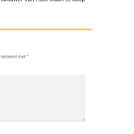
emarkeerd met
*