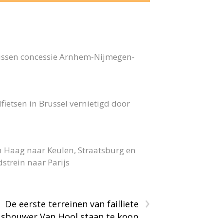
bussen concessie Arnhem-Nijmegen-
fietsen in Brussel vernietigd door
n Haag naar Keulen, Straatsburg en
strein naar Parijs
›
De eerste terreinen van failliete
sbouwer Van Hool staan te koop