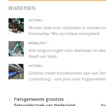
RELATED POSTS
ACTUEEL
/
Minder plek voor rolstoelen in nieuwe 
Foodvalley: ‘We zijn totaal verbijsterd’
MOBILITEIT
/
Alle vergunningen voor deelsteps en deel
Raad van State
ACTUEEL
/
GoVolta meldt treindiensten aan van De
Luxemburg – ook plan voor hogesnelheid
‹
Fietsgemeente grootste
fietsonderzoek van Nederland
bu