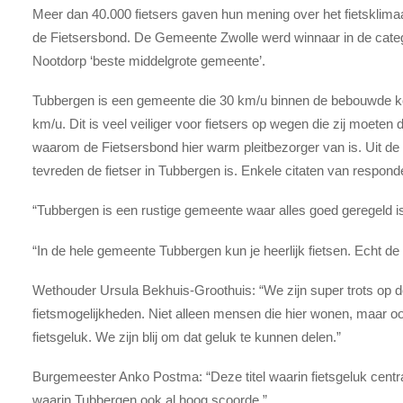
Meer dan 40.000 fietsers gaven hun mening over het fietsklimaa
de Fietsersbond. De Gemeente Zwolle werd winnaar in de categ
Nootdorp ‘beste middelgrote gemeente’.
Tubbergen is een gemeente die 30 km/u binnen de bebouwde ko
km/u. Dit is veel veiliger voor fietsers op wegen die zij moete
waarom de Fietsersbond hier warm pleitbezorger van is. Uit de 
tevreden de fietser in Tubbergen is. Enkele citaten van respond
“Tubbergen is een rustige gemeente waar alles goed geregeld is 
“In de hele gemeente Tubbergen kun je heerlijk fietsen. Echt de
Wethouder Ursula Bekhuis-Groothuis: “We zijn super trots op d
fietsmogelijkheden. Niet alleen mensen die hier wonen, maar o
fietsgeluk. We zijn blij om dat geluk te kunnen delen.”
Burgemeester Anko Postma: “Deze titel waarin fietsgeluk centra
waarin Tubbergen ook al hoog scoorde.”