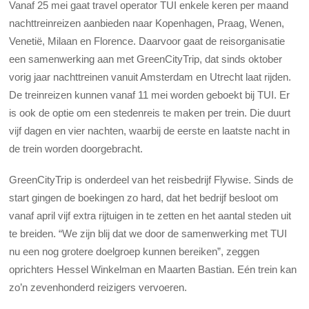
Vanaf 25 mei gaat travel operator TUI enkele keren per maand
nachttreinreizen aanbieden naar Kopenhagen, Praag, Wenen,
Venetië, Milaan en Florence. Daarvoor gaat de reisorganisatie
een samenwerking aan met GreenCityTrip, dat sinds oktober
vorig jaar nachttreinen vanuit Amsterdam en Utrecht laat rijden.
De treinreizen kunnen vanaf 11 mei worden geboekt bij TUI. Er
is ook de optie om een stedenreis te maken per trein. Die duurt
vijf dagen en vier nachten, waarbij de eerste en laatste nacht in
de trein worden doorgebracht.
GreenCityTrip is onderdeel van het reisbedrijf Flywise. Sinds de
start gingen de boekingen zo hard, dat het bedrijf besloot om
vanaf april vijf extra rijtuigen in te zetten en het aantal steden uit
te breiden. “We zijn blij dat we door de samenwerking met TUI
nu een nog grotere doelgroep kunnen bereiken”, zeggen
oprichters Hessel Winkelman en Maarten Bastian. Eén trein kan
zo’n zevenhonderd reizigers vervoeren.