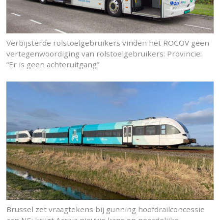
Verbijsterde rolstoelgebruikers vinden het ROCOV geen
vertegenwoordiging van rolstoelgebruikers: Provincie:
“Er is geen achteruitgang”
Brussel zet vraagtekens bij gunning hoofdrailconcessie
aan NS: krijgt Arriva nieuwe kans op noordelijke