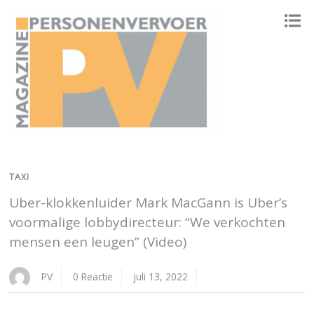
ONAFHANKELIJK PLATFORM VOOR HET PERSONENVERVOER
TAXI
Uber-klokkenluider Mark MacGann is Uber’s
voormalige lobbydirecteur: “We verkochten
mensen een leugen” (Video)
PV
0 Reactie
juli 13, 2022