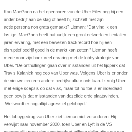
Kan MacGann na het openbaren van de Uber Files nog bij een
ander bedrijf aan de slag of heeft hij zichzelf met zijn
actie persona non grata gemaakt? Lieman: “Dat vind ik een
lastige. MacGann heeft natuurlijk een groot netwerk en tientallen
jaren ervaring, met een bewezen trackrecord hoe hij een
disruptief bedrijf goed in de markt kan zetten.” Lieman heeft
mede voor zijn boek veel ervaring met de lobbystrategie van
Uber. “De onthullingen gaan over misstanden uit het tijdperk dat
Travis Kalanick nog ceo van Uber was. Volgens Uber is er onder
de nieuwe ceo een andere bedrijfscultuur ontstaan. Ik volg Uber
met enige scepsis op dat vlak, maar tot nu toe is er inderdaad
geen bewijs dat misstanden van dezelfde orde plaatsvinden.
Wel wordt er nog altijd agressief gelobbyd.”
Het lobbygedrag van Uber ziet Lieman niet veranderen. Hij
verwijst naar november 2020, toen Uber en Lyft in de VS
gezamenlijk meer dan tweehonderd miljoen dollar uitgaven aan