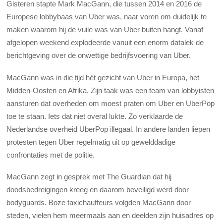
Gisteren stapte Mark MacGann, die tussen 2014 en 2016 de
Europese lobbybaas van Uber was, naar voren om duidelijk te
maken waarom hij de vuile was van Uber buiten hangt. Vanaf
afgelopen weekend explodeerde vanuit een enorm datalek de
berichtgeving over de onwettige bedrijfsvoering van Uber.
MacGann was in die tijd hét gezicht van Uber in Europa, het
Midden-Oosten en Afrika. Zijn taak was een team van lobbyisten
aansturen dat overheden om moest praten om Uber en UberPop
toe te staan. Iets dat niet overal lukte. Zo verklaarde de
Nederlandse overheid UberPop illegaal. In andere landen liepen
protesten tegen Uber regelmatig uit op gewelddadige
confrontaties met de politie.
MacGann zegt in gesprek met The Guardian dat hij
doodsbedreigingen kreeg en daarom beveiligd werd door
bodyguards. Boze taxichauffeurs volgden MacGann door
steden, vielen hem meermaals aan en deelden zijn huisadres op