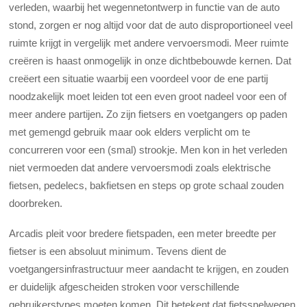
verleden, waarbij het wegennetontwerp in functie van de auto
stond, zorgen er nog altijd voor dat de auto disproportioneel veel
ruimte krijgt in vergelijk met andere vervoersmodi. Meer ruimte
creëren is haast onmogelijk in onze dichtbebouwde kernen. Dat
creëert ee
n situatie waarbij een voordeel voor de ene partij
noodzakelijk moet leiden tot een even groot nadeel voor een of
meer andere partijen
.
Zo zijn fietsers en voetgangers op paden
met gemengd gebruik maar ook elders verplicht om te
concurreren voor een (smal) strookje. Men kon in het verleden
niet vermoeden dat andere vervoersmodi zoals elektrische
fietsen, pedelecs, bakfietsen en steps op grote schaal zouden
doorbreken.
Arcadis pleit voor bredere fietspaden, een meter breedte per
fietser is een absoluut minimum. Tevens dient de
voetgangersinfrastructuur meer aandacht te krijgen, en zouden
er duidelijk afgescheiden stroken voor verschillende
gebruikerstypes moeten komen. Dit betekent dat fietssnelwegen