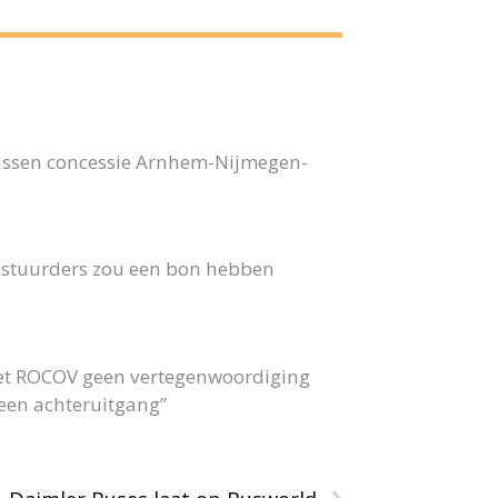
bussen concessie Arnhem-Nijmegen-
 bestuurders zou een bon hebben
 het ROCOV geen vertegenwoordiging
 geen achteruitgang”
›