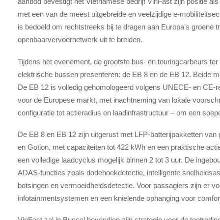
aanbod bevestigt het Vietnamese bedrijf VinFast zijn positie als
met een van de meest uitgebreide en veelzijdige e-mobiliteits
is bedoeld om rechtstreeks bij te dragen aan Europa’s groene tr
openbaarvervoernetwerk uit te breiden.
Tijdens het evenement, de grootste bus- en touringcarbeurs te
elektrische bussen presenteren: de EB 8 en de EB 12. Beide 
De EB 12 is volledig gehomologeerd volgens UNECE- en CE-rege
voor de Europese markt, met inachtneming van lokale voorschri
configuratie tot actieradius en laadinfrastructuur – om een soep
De EB 8 en EB 12 zijn uitgerust met LFP-batterijpakketten van
en Gotion, met capaciteiten tot 422 kWh en een praktische act
een volledige laadcyclus mogelijk binnen 2 tot 3 uur. De ing
ADAS-functies zoals dodehoekdetectie, intelligente snelheidsas
botsingen en vermoeidheidsdetectie. Voor passagiers zijn er v
infotainmentsystemen en een knielende ophanging voor comfort
VinFast zal in Bussel bovendien zijn strategie voor de toetre