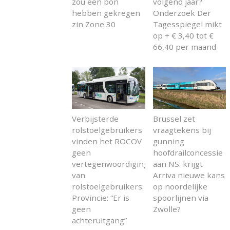
zou een bon
volgend jaar?
hebben gekregen
Onderzoek Der
zin Zone 30
Tagesspiegel mikt
op + € 3,40 tot €
66,40 per maand
Verbijsterde
Brussel zet
rolstoelgebruikers
vraagtekens bij
vinden het ROCOV
gunning
geen
hoofdrailconcessie
vertegenwoordiging
aan NS: krijgt
van
Arriva nieuwe kans
rolstoelgebruikers:
op noordelijke
Provincie: “Er is
spoorlijnen via
geen
Zwolle?
achteruitgang”