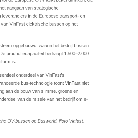
op het aangaan van strategische
everanciers in de Europese transport- en
 van VinFast elektrische bussen op het
ysteem opgebouwd, waarin het bedrijf bussen
 De productiecapaciteit bedraagt 1.500–2.000
nform is.
essentieel onderdeel van VinFast’s
avanceerde bus-technologie toont VinFast niet
jding aan de bouw van slimme, groene en
derdeel van de missie van het bedrijf om e-
sche OV-bussen op Busworld. Foto Vinfast.