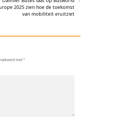
Daimler Buses laat op Busworld
urope 2025 zien hoe de toekomst
van mobiliteit eruitziet
emarkeerd met
*