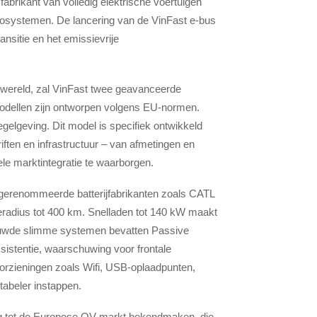
 fabrikant van volledig elektrische voertuigen
ecosystemen. De lancering van de VinFast e-bus
ansitie en het emissievrije
r wereld, zal VinFast twee geavanceerde
modellen zijn ontworpen volgens EU-normen.
lgeving. Dit model is specifiek ontwikkeld
ften en infrastructuur – van afmetingen en
ele marktintegratie te waarborgen.
 gerenommeerde batterijfabrikanten zoals CATL
ieradius tot 400 km. Snelladen tot 140 kW maakt
ebouwde slimme systemen bevatten Passive
sistentie, waarschuwing voor frontale
oorzieningen zoals Wifi, USB-oplaadpunten,
abeler instappen.
ding tot de Europese OV-markt bekendmaken, die