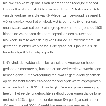
nieuwe cao komt op basis van het meer dan redelijke eindbod.
Dat geeft rust en duidelijkheid voor iedereen. “Onder ruim 74%
van de werknemers die via KNV-leden zijn bevraagd is namelijk
wél draagvlak voor het eindbod. Het is opmerkelijk en ronduit
onaanvaardbaar dat een kleine groep werknemers (rond de 150)
binnen de vakbonden de koers bepaalt en een nieuwe cao
blokkeert, in feite over de rug van ruim 22.000 werknemers. Dit
geeft onrust onder werknemers die graag per 1 januari a.s. de
broodnodige 8% loonstijging willen.”
KNV vindt dat vakbonden niet realistische voorstellen hebben
gedaan en daarmee bij hun achterban verkeerde verwachtingen
hebben gewekt: “In vergelijking met wat er gemiddeld genomen
op dit moment tijdens cao-onderhandelingen wordt afgesproken,
is het aanbod van KNV uitzonderlijk. De werkgeversvereniging
heeft in het eerder uitgebrachte eindbod opgenomen dat de lonen
met ruim 12% stijgen, met onder meer 8% per 1 januari a.s. en
4% per 1 januari 2024. Gemiddeld genomen wordt op dit