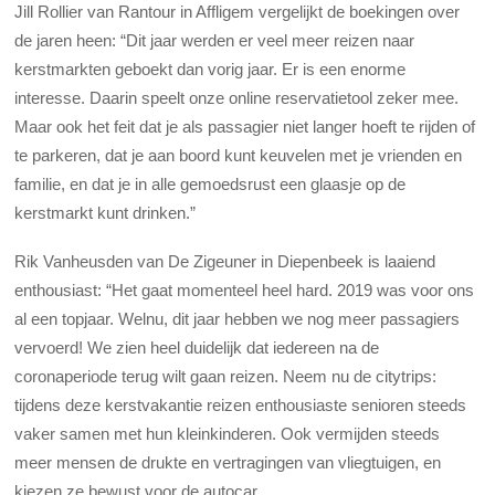
Jill Rollier van Rantour in Affligem vergelijkt de boekingen over
de jaren heen: “Dit jaar werden er veel meer reizen naar
kerstmarkten geboekt dan vorig jaar. Er is een enorme
interesse. Daarin speelt onze online reservatietool zeker mee.
Maar ook het feit dat je als passagier niet langer hoeft te rijden of
te parkeren, dat je aan boord kunt keuvelen met je vrienden en
familie, en dat je in alle gemoedsrust een glaasje op de
kerstmarkt kunt drinken.”
Rik Vanheusden van De Zigeuner in Diepenbeek is laaiend
enthousiast: “Het gaat momenteel heel hard. 2019 was voor ons
al een topjaar. Welnu, dit jaar hebben we nog meer passagiers
vervoerd! We zien heel duidelijk dat iedereen na de
coronaperiode terug wilt gaan reizen. Neem nu de citytrips:
tijdens deze kerstvakantie reizen enthousiaste senioren steeds
vaker samen met hun kleinkinderen. Ook vermijden steeds
meer mensen de drukte en vertragingen van vliegtuigen, en
kiezen ze bewust voor de autocar.