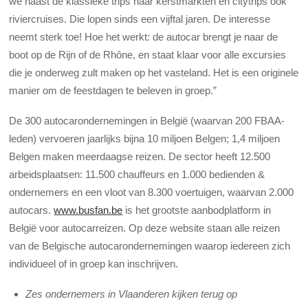
we naast de klassieke trips naar kerstmarkten en citytrips ook
riviercruises. Die lopen sinds een vijftal jaren. De interesse
neemt sterk toe! Hoe het werkt: de autocar brengt je naar de
boot op de Rijn of de Rhône, en staat klaar voor alle excursies
die je onderweg zult maken op het vasteland. Het is een originele
manier om de feestdagen te beleven in groep.”
De 300 autocarondernemingen in België (waarvan 200 FBAA-
leden) vervoeren jaarlijks bijna 10 miljoen Belgen; 1,4 miljoen
Belgen maken meerdaagse reizen. De sector heeft 12.500
arbeidsplaatsen: 11.500 chauffeurs en 1.000 bedienden &
ondernemers en een vloot van 8.300 voertuigen, waarvan 2.000
autocars.
www.busfan.be
is het grootste aanbodplatform in
België voor autocarreizen. Op deze website staan alle reizen
van de Belgische autocarondernemingen waarop iedereen zich
individueel of in groep kan inschrijven.
Zes ondernemers in Vlaanderen kijken terug op