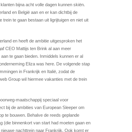
klanten bijna acht volle dagen kunnen skiën.
rland en België aan en er kan dichtbij de
trein te gaan bestaan uit ligrijtuigen en niet uit
rland en heeft de ambitie uitgesproken het
gaf CEO Mattijs ten Brink al aan meer
o aan te gaan bieden. Inmiddels kunnen er al
eronderneming Eliza was here. De volgende stap
mmingen in Frankrijk en Italië, zodat de
web Group wil hiermee vakanties met de trein
poorweg-maatschappij speciaal voor
ct bij de ambities van European Sleeper om
op te
bouwen. Behalve de reeds geplande
g (die binnenkort van start had moeten gaan en
 nieuwe nachttrein naar Frankrijk. Ook komt er