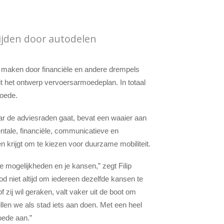
ijden door autodelen
r maken door financiële en andere drempels
it het ontwerp vervoersarmoedeplan. In totaal
moede.
r de adviesraden gaat, bevat een waaier aan
ntale, financiële, communicatieve en
 krijgt om te kiezen voor duurzame mobiliteit.
 mogelijkheden en je kansen,” zegt Filip
od niet altijd om iedereen dezelfde kansen te
of zij wil geraken, valt vaker uit de boot om
llen we als stad iets aan doen. Met een heel
oede aan.”