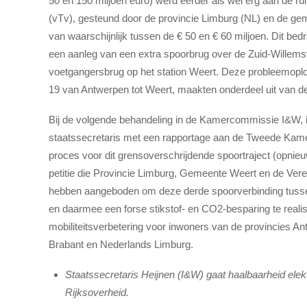
50 en 150 miljoen euro) werd eerder als wel erg aan de ru
(vTv), gesteund door de provincie Limburg (NL) en de g
van waarschijnlijk tussen de € 50 en € 60 miljoen. Dit bedr
een aanleg van een extra spoorbrug over de Zuid-Willems
voetgangersbrug op het station Weert. Deze probleemoplo
19 van Antwerpen tot Weert, maakten onderdeel uit van de
Bij de volgende behandeling in de Kamercommissie I&W, i
staatssecretaris met een rapportage aan de Tweede Kam
proces voor dit grensoverschrijdende spoortraject (opnieu
petitie die Provincie Limburg, Gemeente Weert en de Veren
hebben aangeboden om deze derde spoorverbinding tussen 
en daarmee een forse stikstof- en CO2-besparing te realise
mobiliteitsverbetering voor inwoners van de provincies A
Brabant en Nederlands Limburg.
Staatssecretaris Heijnen (I&W) gaat haalbaarheid ele
Rijksoverheid.