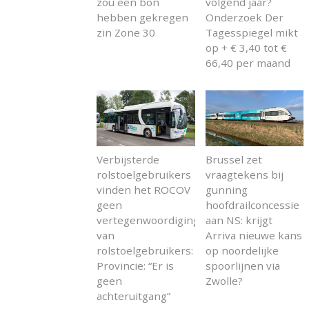
zou een bon
volgend jaar?
hebben gekregen
Onderzoek Der
zin Zone 30
Tagesspiegel mikt
op + € 3,40 tot €
66,40 per maand
Verbijsterde
Brussel zet
rolstoelgebruikers
vraagtekens bij
vinden het ROCOV
gunning
geen
hoofdrailconcessie
vertegenwoordiging
aan NS: krijgt
van
Arriva nieuwe kans
rolstoelgebruikers:
op noordelijke
Provincie: “Er is
spoorlijnen via
geen
Zwolle?
achteruitgang”