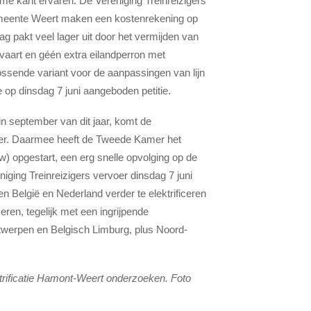
ime kant ervaren. De Vereniging Treinreizigers
emeente Weert maken een kostenrekening op
ag pakt veel lager uit door het vermijden van
vaart en géén extra eilandperron met
ssende variant voor de aanpassingen van lijn
 op dinsdag 7 juni aangeboden petitie.
n september van dit jaar, komt de
er. Daarmee heeft de Tweede Kamer het
w) opgestart, een erg snelle opvolging op de
iging Treinreizigers vervoer dinsdag 7 juni
België en Nederland verder te elektrificeren
ren, tegelijk met een ingrijpende
ntwerpen en Belgisch Limburg, plus Noord-
ktrificatie Hamont-Weert onderzoeken. Foto