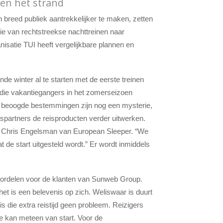
 en het strand
breed publiek aantrekkelijker te maken, zetten
ie van rechtstreekse nachttreinen naar
isatie TUI heeft vergelijkbare plannen en
 winter al te starten met de eerste treinen
 die vakantiegangers in het zomerseizoen
e beoogde bestemmingen zijn nog een mysterie,
artners de reisproducten verder uitwerken.
er Chris Engelsman van European Sleeper. “We
 de start uitgesteld wordt.” Er wordt inmiddels
 voordelen voor de klanten van Sunweb Group.
 het is een belevenis op zich. Weliswaar is duurt
s die extra reistijd geen probleem. Reizigers
 kan meteen van start. Voor de