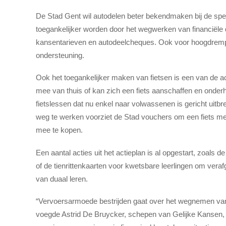
De Stad Gent wil autodelen beter bekendmaken bij de sp
toegankelijker worden door het wegwerken van financiële d
kansentarieven en autodeelcheques. Ook voor hoogdremp
ondersteuning.
Ook het toegankelijker maken van fietsen is een van de act
mee van thuis of kan zich een fiets aanschaffen en onde
fietslessen dat nu enkel naar volwassenen is gericht uitb
weg te werken voorziet de Stad vouchers om een fiets m
mee te kopen.
Een aantal acties uit het actieplan is al opgestart, zoals 
of de tienrittenkaarten voor kwetsbare leerlingen om veraf
van duaal leren.
“Vervoersarmoede bestrijden gaat over het wegnemen van zo
voegde Astrid De Bruycker, schepen van Gelijke Kansen, 