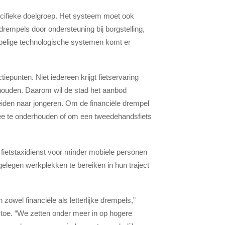
ecifieke doelgroep. Het systeem moet ook
rempels door ondersteuning bij borgstelling,
elige technologische systemen komt er
iepunten. Niet iedereen krijgt fietservaring
rhouden. Daarom wil de stad het aanbod
reiden naar jongeren. Om de financiële drempel
ee te onderhouden of om een tweedehandsfiets
de fietstaxidienst voor minder mobiele personen
gelegen werkplekken te bereiken in hun traject
wel financiële als letterlijke drempels,”
toe. “We zetten onder meer in op hogere