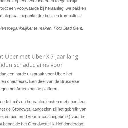
aar ook op een voor iedereen toegankelijk
ordt een voorwaarde bij heraanleg, we pakken
integraal toegankelijke bus- en tramhaltes.”
len toegankelijker te maken. Foto Stad Gent.
at Uber met Uber X 7 jaar lang
eiden schadeclaims voor
ag een harde uitspraak voor Uber: het
ven en chauffeurs. Een deel van de Brusselse
tegen het Amerikaanse platform.
ende taxi’s en huurautodiensten met chauffeur
 met de Grondwet, aangezien zij het gebruik van
wezen bestemd voor limousinegebruik) voor het
t bepaalde het Grondwettelijk Hof donderdag.