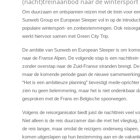
(nacht)treinaanbod naar de wintersport
Om duurzaam en ontspannen reizen met de trein voor een 
Sunweb Group en European Sleeper vol in op de introduct
populaire wintersport- en zonbestemmingen. Ook reisorgan
werkt hiervoor samen met Green City Trip.
De ambitie van Sunweb en European Sleeper is om komende
naar de Franse Alpen. De volgende stap is een nachttrein
zonder overstap naar de Zuid-Franse stranden brengt. D
maar de komende periode gaan de nieuwe samenwerkingsp
“Het is een ambitieuze planning” bevestigt mede-opricht
zien nu geen belemmering, maar het is niet ondenkbaar dat
gesproken met de Frans en Belgische spoorwegen.
Volgens de reisorganisator biedt juist de nachttrein veel
Niet alleen is de reis duurzamer dan die met het vliegtuig,
de reis langer, maar omdat de reizigers onderweg slapen, i
komen uitgeslapen op hun bestemming aan en de vakantie