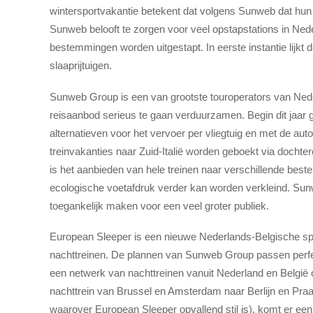
wintersportvakantie betekent dat volgens Sunweb dat hun 
Sunweb belooft te zorgen voor veel opstapstations in Nede
bestemmingen worden uitgestapt. In eerste instantie lijkt de 
slaaprijtuigen.
Sunweb Group is een van grootste touroperators van Nede
reisaanbod serieus te gaan verduurzamen. Begin dit jaar 
alternatieven voor het vervoer per vliegtuig en met de aut
treinvakanties naar Zuid-Italië worden geboekt via docht
is het aanbieden van hele treinen naar verschillende beste
ecologische voetafdruk verder kan worden verkleind. Sun
toegankelijk maken voor een veel groter publiek.
European Sleeper is een nieuwe Nederlands-Belgische s
nachttreinen. De plannen van Sunweb Group passen perfe
een netwerk van nachttreinen vanuit Nederland en België 
nachttrein van Brussel en Amsterdam naar Berlijn en Praa
waarover European Sleeper opvallend stil is), komt er een