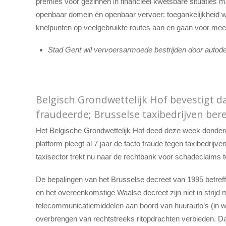
premies voor gezinnen in financieel kwetsbare situaties m
openbaar domein én openbaar vervoer: toegankelijkheid w
knelpunten op veelgebruikte routes aan en gaan voor meer 
Stad Gent wil vervoersarmoede bestrijden door autode
Belgisch Grondwettelijk Hof bevestigt d
fraudeerde; Brusselse taxibedrijven ber
Het Belgische Grondwettelijk Hof deed deze week donderd
platform pleegt al 7 jaar de facto fraude tegen taxibedrij
taxisector trekt nu naar de rechtbank voor schadeclaims 
De bepalingen van het Brusselse decreet van 1995 betreff
en het overeenkomstige Waalse decreet zijn niet in strijd
telecommunicatiemiddelen aan boord van huurauto’s (in 
overbrengen van rechtstreeks ritopdrachten verbieden. Da