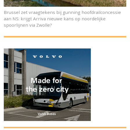
Brussel zet vraagtekens bij gunning hoofdrailconcessie
aan NS: krijgt Arriva nieuwe kans op noordelijke
spoorlijnen via Zwolle?