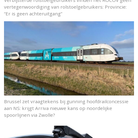
Verbijsterde rolstoelgebruikers vinden het ROCOV geen
vertegenwoordiging van rolstoelgebruikers: Provincie:
“Er is geen achteruitgang”
Brussel zet vraagtekens bij gunning hoofdrailconcessie
aan NS: krijgt Arriva nieuwe kans op noordelijke
spoorlijnen via Zwolle?