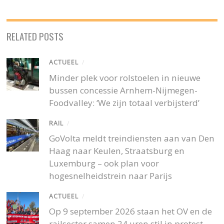
RELATED POSTS
ACTUEEL
/
Minder plek voor rolstoelen in nieuwe
bussen concessie Arnhem-Nijmegen-
Foodvalley: ‘We zijn totaal verbijsterd’
RAIL
/
GoVolta meldt treindiensten aan van Den
Haag naar Keulen, Straatsburg en
Luxemburg – ook plan voor
hogesnelheidstrein naar Parijs
ACTUEEL
/
Op 9 september 2026 staan het OV en de
railsector samen 24 uren stil in protest