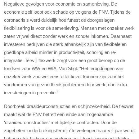
Negatieve gevolgen voor economie en samenleving. De
economie zelf loopt ook schade op volgens de FNV. Tijdens de
coronacrisis werd duidelijk hoe funest de doorgeslagen
flexibilisering is voor de samenleving. Mensen met onzeker werk
zaten vrijwel direct zonder werk en zonder inkomen. Daarnaast
investeren bedrijven die sterk afhankelijk zijn van flexibele en
goedkope arbeid minder in productiviteit, scholing en re-
integratie. Terwijl flexwerk zorgt voor een groot beroep op de
fondsen voor WW en WIA. Van Stigt: “Het terugdringen van
onzeker werk zou wel eens effectiever kunnen zijn voor het
voorkomen van gezondheidsproblemen door werk, dan extra
investeringen in preventie.”
Doorbreek draaideurconstructies en schijnzekerheid. De flexwet
maakt wat de FNV betreft een einde aan zogenaamde
‘draaideurconstructies’ met tijdelijke contracten. Door de
zogeheten ‘onderbrekingstermijn’ te verlengen naar vijf jaar wordt
het een stuk lastiger om werknemers steeds opnieuw tijdelijke