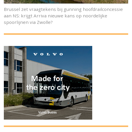
Brussel zet vraagtekens bij gunning hoofdrailconcessie
aan NS: krijgt Arriva nieuwe kans op noordelijke
spoorlijnen via Zwolle?