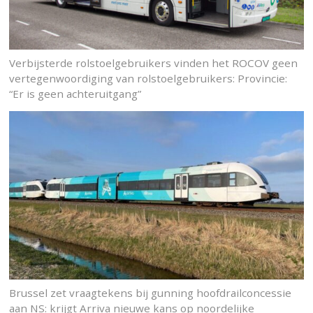
Verbijsterde rolstoelgebruikers vinden het ROCOV geen
vertegenwoordiging van rolstoelgebruikers: Provincie:
“Er is geen achteruitgang”
Brussel zet vraagtekens bij gunning hoofdrailconcessie
aan NS: krijgt Arriva nieuwe kans op noordelijke