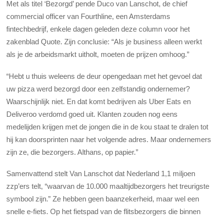
Met als titel ‘Bezorgd’ pende Duco van Lanschot, de chief
commercial officer van Fourthline, een Amsterdams
fintechbedrijf, enkele dagen geleden deze column voor het
zakenblad Quote. Zijn conclusie: “Als je business alleen werkt
als je de arbeidsmarkt uitholt, moeten de prijzen omhoog.”
“Hebt u thuis weleens de deur opengedaan met het gevoel dat
uw pizza werd bezorgd door een zelfstandig ondernemer?
Waarschijnlijk niet. En dat komt bedrijven als Uber Eats en
Deliveroo verdomd goed uit. Klanten zouden nog eens
medelijden krijgen met de jongen die in de kou staat te dralen tot
hij kan doorsprinten naar het volgende adres. Maar ondernemers
zijn ze, die bezorgers. Althans, op papier.”
Samenvattend stelt Van Lanschot dat Nederland 1,1 miljoen
zzp’ers telt, “waarvan de 10.000 maaltijdbezorgers het treurigste
symbool zijn.” Ze hebben geen baanzekerheid, maar wel een
snelle e-fiets. Op het fietspad van de flitsbezorgers die binnen