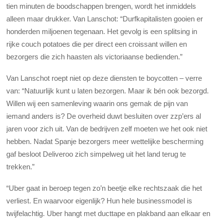
tien minuten de boodschappen brengen, wordt het inmiddels
alleen maar drukker. Van Lanschot: “Durfkapitalisten gooien er
honderden miljoenen tegenaan. Het gevolg is een splitsing in
rijke couch potatoes die per direct een croissant willen en
bezorgers die zich haasten als victoriaanse bedienden.”
Van Lanschot roept niet op deze diensten te boycotten – verre
van: “Natuurlijk kunt u laten bezorgen. Maar ik bén ook bezorgd.
Willen wij een samenleving waarin ons gemak de pijn van
iemand anders is? De overheid duwt besluiten over zzp’ers al
jaren voor zich uit. Van de bedrijven zelf moeten we het ook niet
hebben. Nadat Spanje bezorgers meer wettelijke bescherming
gaf besloot Deliveroo zich simpelweg uit het land terug te
trekken.”
“Uber gaat in beroep tegen zo’n beetje elke rechtszaak die het
verliest. En waarvoor eigenlijk? Hun hele businessmodel is
twijfelachtig. Uber hangt met ducttape en plakband aan elkaar en