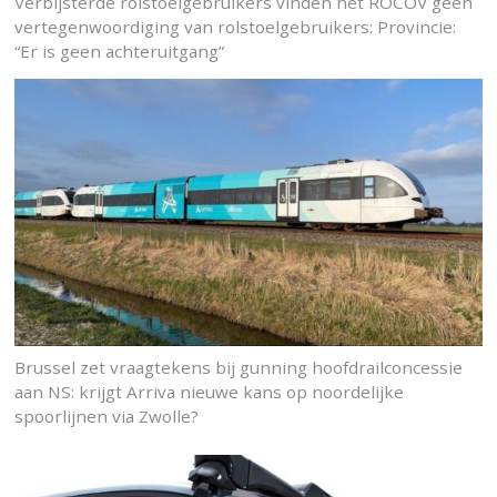
Verbijsterde rolstoelgebruikers vinden het ROCOV geen
vertegenwoordiging van rolstoelgebruikers: Provincie:
“Er is geen achteruitgang”
Brussel zet vraagtekens bij gunning hoofdrailconcessie
aan NS: krijgt Arriva nieuwe kans op noordelijke
spoorlijnen via Zwolle?