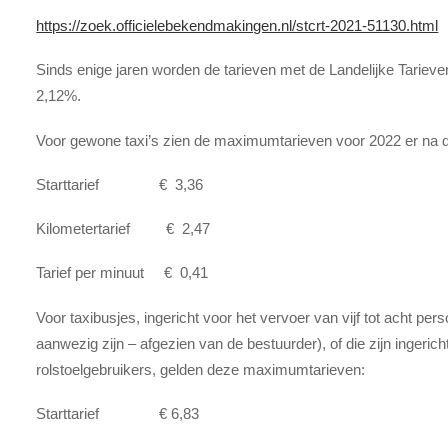
https://zoek.officielebekendmakingen.nl/stcrt-2021-51130.html
Sinds enige jaren worden de tarieven met de Landelijke Tarieve
2,12%.
Voor gewone taxi’s zien de maximumtarieven voor 2022 er na de
Starttarief € 3,36
Kilometertarief € 2,47
Tarief per minuut € 0,41
Voor taxibusjes, ingericht voor het vervoer van vijf tot acht pers
aanwezig zijn – afgezien van de bestuurder), of die zijn ingeri
rolstoelgebruikers, gelden deze maximumtarieven:
Starttarief € 6,83