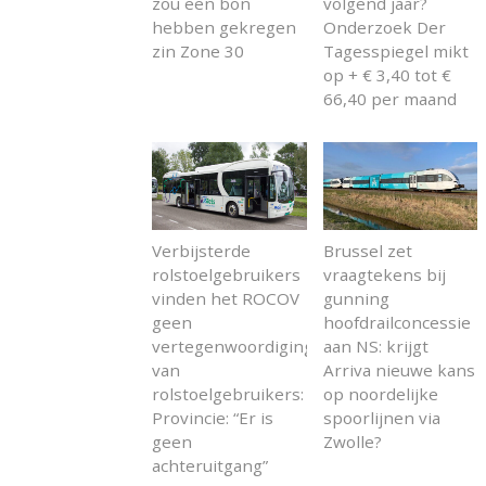
zou een bon
volgend jaar?
hebben gekregen
Onderzoek Der
zin Zone 30
Tagesspiegel mikt
op + € 3,40 tot €
66,40 per maand
Verbijsterde
Brussel zet
rolstoelgebruikers
vraagtekens bij
vinden het ROCOV
gunning
geen
hoofdrailconcessie
vertegenwoordiging
aan NS: krijgt
van
Arriva nieuwe kans
rolstoelgebruikers:
op noordelijke
Provincie: “Er is
spoorlijnen via
geen
Zwolle?
achteruitgang”