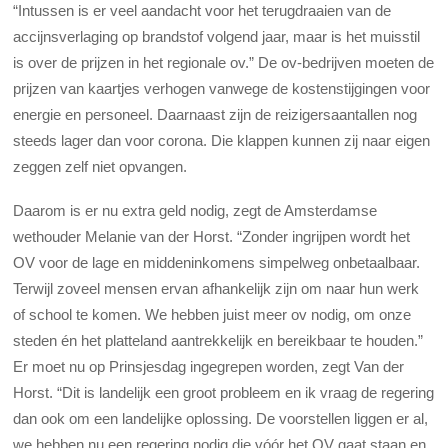
“Intussen is er veel aandacht voor het terugdraaien van de
accijnsverlaging op brandstof volgend jaar, maar is het muisstil
is over de prijzen in het regionale ov.” De ov-bedrijven moeten de
prijzen van kaartjes verhogen vanwege de kostenstijgingen voor
energie en personeel. Daarnaast zijn de reizigersaantallen nog
steeds lager dan voor corona. Die klappen kunnen zij naar eigen
zeggen zelf niet opvangen.
Daarom is er nu extra geld nodig, zegt de Amsterdamse
wethouder Melanie van der Horst. “Zonder ingrijpen wordt het
OV voor de lage en middeninkomens simpelweg onbetaalbaar.
Terwijl zoveel mensen ervan afhankelijk zijn om naar hun werk
of school te komen. We hebben juist meer ov nodig, om onze
steden én het platteland aantrekkelijk en bereikbaar te houden.”
Er moet nu op Prinsjesdag ingegrepen worden, zegt Van der
Horst. “Dit is landelijk een groot probleem en ik vraag de regering
dan ook om een landelijke oplossing. De voorstellen liggen er al,
we hebben nu een regering nodig die vóór het OV gaat staan en