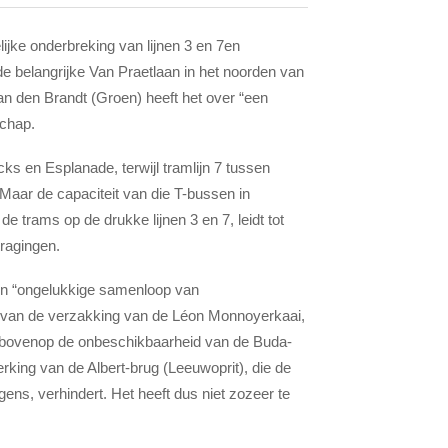
jke onderbreking van lijnen 3 en 7en
de belangrijke Van Praetlaan in het noorden van
Van den Brandt (Groen) heeft het over “een
schap.
 en Esplanade, terwijl tramlijn 7 tussen
ar de capaciteit van die T-bussen in
de trams op de drukke lijnen 3 en 7, leidt tot
tragingen.
een “ongelukkige samenloop van
lg van de verzakking van de Léon Monnoyerkaai,
omt bovenop de onbeschikbaarheid van de Buda-
king van de Albert-brug (Leeuwoprit), die de
ns, verhindert. Het heeft dus niet zozeer te