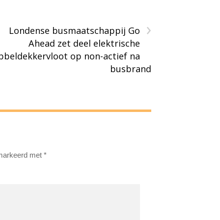
›
Londense busmaatschappij Go
Ahead zet deel elektrische
bbeldekkervloot op non-actief na
busbrand
emarkeerd met
*