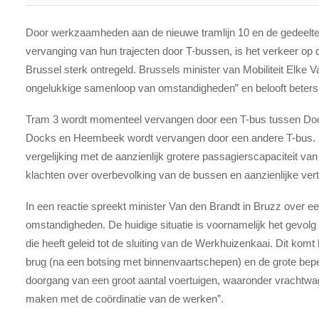
Door werkzaamheden aan de nieuwe tramlijn 10 en de gedeelteli
vervanging van hun trajecten door T-bussen, is het verkeer op 
Brussel sterk ontregeld. Brussels minister van Mobiliteit Elke 
ongelukkige samenloop van omstandigheden” en belooft beter
Tram 3 wordt momenteel vervangen door een T-bus tussen Docks
Docks en Heembeek wordt vervangen door een andere T-bus. Ma
vergelijking met de aanzienlijk grotere passagierscapaciteit van 
klachten over overbevolking van de bussen en aanzienlijke ver
In een reactie spreekt minister Van den Brandt in Bruzz over 
omstandigheden. De huidige situatie is voornamelijk het gevo
die heeft geleid tot de sluiting van de Werkhuizenkaai. Dit k
brug (na een botsing met binnenvaartschepen) en de grote beper
doorgang van een groot aantal voertuigen, waaronder vrachtwage
maken met de coördinatie van de werken”.