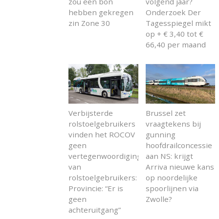
zou een bon
volgend jaar?
hebben gekregen
Onderzoek Der
zin Zone 30
Tagesspiegel mikt
op + € 3,40 tot €
66,40 per maand
Verbijsterde
Brussel zet
rolstoelgebruikers
vraagtekens bij
vinden het ROCOV
gunning
geen
hoofdrailconcessie
vertegenwoordiging
aan NS: krijgt
van
Arriva nieuwe kans
rolstoelgebruikers:
op noordelijke
Provincie: “Er is
spoorlijnen via
geen
Zwolle?
achteruitgang”