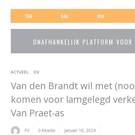
TAXI
RAIL
BUS
ONAFHANKELIJK PLATFORM VOOR
ACTUEEL
/
OV
Van den Brandt wil met (no
komen voor lamgelegd verke
Van Praet-as
PV
0 Reactie
januari 16, 2024