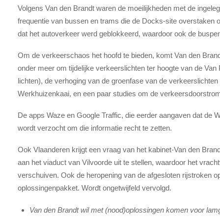
Volgens Van den Brandt waren de moeilijkheden met de ingeleg
frequentie van bussen en trams die de Docks-site overstaken op
dat het autoverkeer werd geblokkeerd, waardoor ook de buspen
Om de verkeerschaos het hoofd te bieden, komt Van den Brand
onder meer om tijdelijke verkeerslichten ter hoogte van de Van 
lichten), de verhoging van de groenfase van de verkeerslichten 
Werkhuizenkaai, en een paar studies om de verkeersdoorstromin
De apps Waze en Google Traffic, die eerder aangaven dat de We
wordt verzocht om die informatie recht te zetten.
Ook Vlaanderen krijgt een vraag van het kabinet-Van den Bran
aan het viaduct van Vilvoorde uit te stellen, waardoor het vrac
verschuiven. Ook de heropening van de afgesloten rijstroken o
oplossingenpakket. Wordt ongetwijfeld vervolgd.
Van den Brandt wil met (nood)oplossingen komen voor lamg