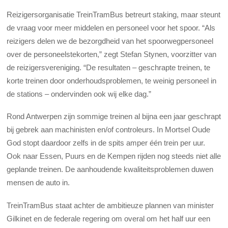
Reizigersorganisatie TreinTramBus betreurt staking, maar steunt
de vraag voor meer middelen en personeel voor het spoor. “Als
reizigers delen we de bezorgdheid van het spoorwegpersoneel
over de personeelstekorten,” zegt Stefan Stynen, voorzitter van
de reizigersvereniging. “De resultaten – geschrapte treinen, te
korte treinen door onderhoudsproblemen, te weinig personeel in
de stations – ondervinden ook wij elke dag.”
Rond Antwerpen zijn sommige treinen al bijna een jaar geschrapt
bij gebrek aan machinisten en/of controleurs. In Mortsel Oude
God stopt daardoor zelfs in de spits amper één trein per uur.
Ook naar Essen, Puurs en de Kempen rijden nog steeds niet alle
geplande treinen. De aanhoudende kwaliteitsproblemen duwen
mensen de auto in.
TreinTramBus staat achter de ambitieuze plannen van minister
Gilkinet en de federale regering om overal om het half uur een